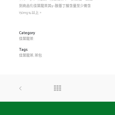
到商品化佳葉龍茶其γ—胺基丁酸含量至少需含
150mg﹪以上。
Category
佳葉龍茶
Tags
佳葉龍茶, 茶包