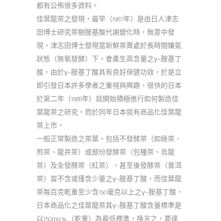
都有公佈很多資料。
佳葉龍茶之發現，最早（1987年）是由日人津志
田博士研究茶樹胺基酸代謝變化時，無意中發
現，津志田博士發現當新鮮茶菁處於長時間嫌氣
狀態（無氧發酵）下，會產生高含量之γ—胺基丁
酸，由於γ—胺基丁酸具有良好保健功效，於是立
即引發日本許多學者之重視與興趣，很快的日本
於第二年（1988年）就開始積極進行如何製造佳
葉龍茶之研究，而於同年日本就有商品化佳葉龍
茶上市。
一般正常製造之茶葉，包括不發酵茶（如綠茶、
煎茶、龍井茶）或部份發酵茶（包種茶、烏龍
茶）及全發酵茶（紅茶），甚至後發酵茶（普洱
茶）皆不含或僅含少量之γ—胺基丁酸，而佳葉龍
茶每百克乾重至少含150毫克以上之γ—胺基丁酸，
日本商品化之佳葉龍茶其γ—胺基丁酸含量標準是
以150mg﹪（乾重）為最低標準，換言之，要達