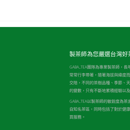
製茶師為您嚴選台灣好
GABA_TEA團隊為專業製茶師
常常行李帶著，隨著海拔與緯度
交陪，不同的茶樹品種、季節、
的變數，只有不斷地累積經驗以
GABA_TEA以製茶師的敏銳度
自知名茶區，同時包括了對於健
買服務。