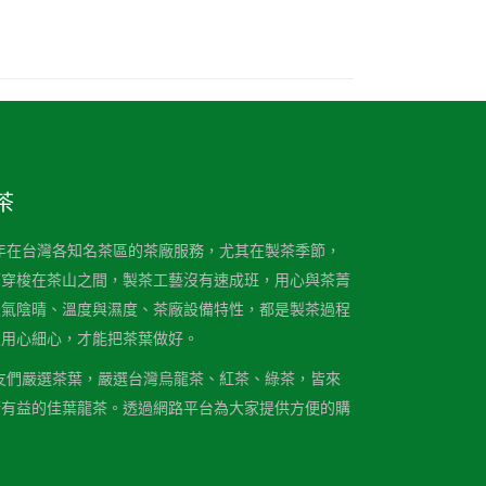
茶
，長年在台灣各知名茶區的茶廠服務，尤其在製茶季節，
而穿梭在茶山之間，製茶工藝沒有速成班，用心與茶菁
天氣陰晴、溫度與濕度、茶廠設備特性，都是製茶過程
及用心細心，才能把茶葉做好。
為茶友們嚴選茶葉，嚴選台灣烏龍茶、紅茶、綠茶，皆來
康有益的佳葉龍茶。透過網路平台為大家提供方便的購