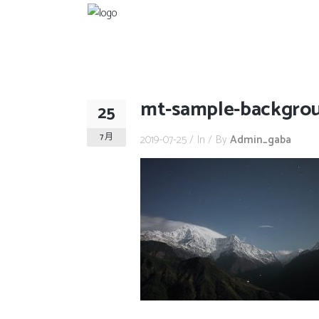
mt-sample-backgro
25
7 月
2019-07-25
In
By
Admin_gaba