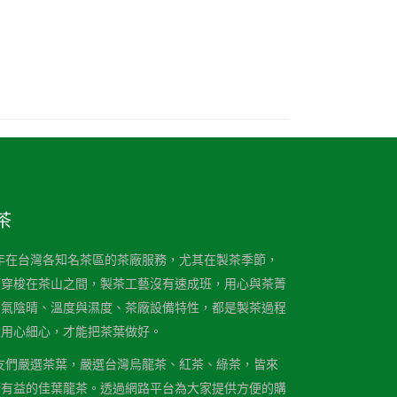
茶
，長年在台灣各知名茶區的茶廠服務，尤其在製茶季節，
而穿梭在茶山之間，製茶工藝沒有速成班，用心與茶菁
天氣陰晴、溫度與濕度、茶廠設備特性，都是製茶過程
及用心細心，才能把茶葉做好。
為茶友們嚴選茶葉，嚴選台灣烏龍茶、紅茶、綠茶，皆來
康有益的佳葉龍茶。透過網路平台為大家提供方便的購